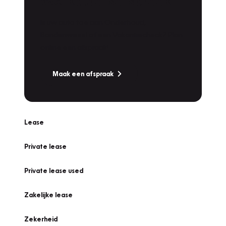
Werkplaatsafspraak
Is uw auto toe aan Onderhoud,
Bandenwissel of een Vakantiecheck? Plan
online een afspraak!
Maak een afspraak
Lease
Private lease
Private lease used
Zakelijke lease
Zekerheid