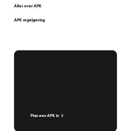
Alles over APK
APK regelgeving
APK Keuring bij
Vakgarage!
Is het weer tijd voor de jaarlijkse APK? Ga
snel naar Vakgarage bij u in de buurt, en ga
zonder zorgen de weg op!
Plan een APK in