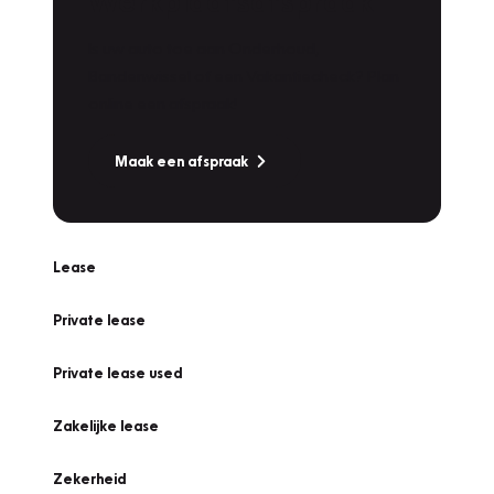
Werkplaatsafspraak
Is uw auto toe aan Onderhoud,
Bandenwissel of een Vakantiecheck? Plan
online een afspraak!
Maak een afspraak
Lease
Private lease
Private lease used
Zakelijke lease
Zekerheid