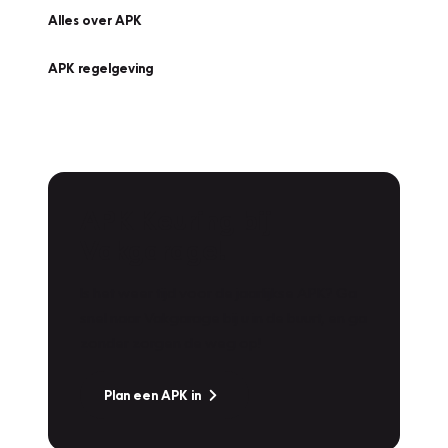
Alles over APK
APK regelgeving
APK Keuring bij
Vakgarage!
Is het weer tijd voor de jaarlijkse APK? Ga
snel naar Vakgarage bij u in de buurt, en ga
zonder zorgen de weg op!
Plan een APK in