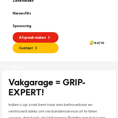
Zekerheden
Nieuwsflits
Sponsoring
Afspraak maken
9.4/10
Contact
Banden
Vakgarage = GRIP-
EXPERT!
Indien u op zoek bent naar een betrouwbaar en
vertrouwd adres om uw bandenservice uit te laten
voeren, dan bent u bij Vakgarage Richtlijn aan het juiste