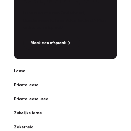
Werkplaatsafspraak
Is uw auto toe aan Onderhoud,
Bandenwissel of een Vakantiecheck? Plan
online een afspraak!
Maak een afspraak
Lease
Private lease
Private lease used
Zakelijke lease
Zekerheid