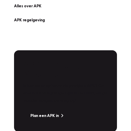
Alles over APK
APK regelgeving
APK Keuring bij
Vakgarage!
Is het weer tijd voor de jaarlijkse APK? Ga
snel naar Vakgarage bij u in de buurt, en ga
zonder zorgen de weg op!
Plan een APK in