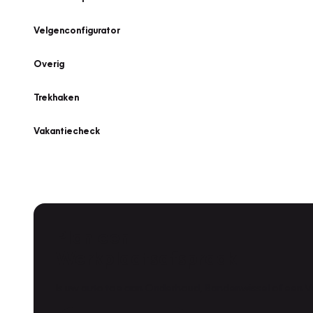
Velgenconfigurator
Overig
Trekhaken
Vakantiecheck
Plan een
Werkplaatsafspraak
Is uw auto toe aan Onderhoud, Bandenwissel of een Va