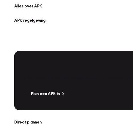
Alles over APK
APK regelgeving
APK Keuring bij Vakgarage!
Is het weer tijd voor de jaarlijkse APK? Ga snel naar V
Plan een APK in
Direct plannen