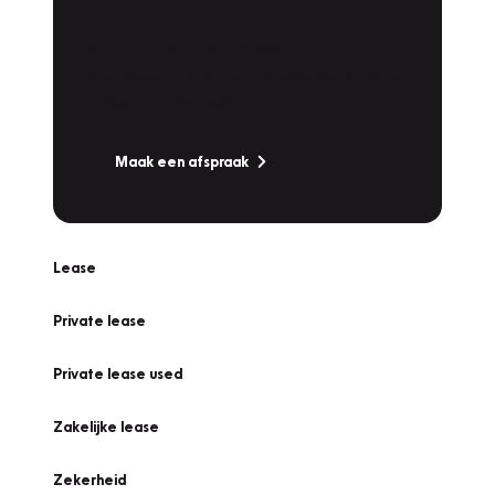
Werkplaatsafspraak
Is uw auto toe aan Onderhoud,
Bandenwissel of een Vakantiecheck? Plan
online een afspraak!
Maak een afspraak
Lease
Private lease
Private lease used
Zakelijke lease
Zekerheid