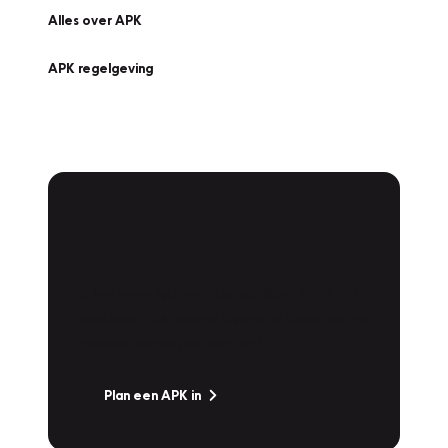
Alles over APK
APK regelgeving
APK Keuring bij
Vakgarage!
Is het weer tijd voor de jaarlijkse APK? Ga
snel naar Vakgarage bij u in de buurt, en ga
zonder zorgen de weg op!
Plan een APK in